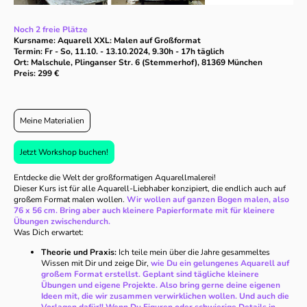
Noch 2 freie Plätze
Kursname: Aquarell XXL: Malen auf Großformat
Termin: Fr - So, 11.10. - 13.10.2024, 9.30h - 17h täglich
Ort: Malschule, Plinganser Str. 6 (Stemmerhof), 81369 München
Preis: 299 €
Meine Materialien
Jetzt Workshop buchen!
Entdecke die Welt der großformatigen Aquarellmalerei!
Dieser Kurs ist für alle Aquarell-Liebhaber konzipiert, die endlich auch auf
großem Format malen wollen.
Wir wollen auf ganzen Bogen malen, also
76 x 56 cm. Bring aber auch kleinere Papierformate mit für kleinere
Übungen zwischendurch.
Was Dich erwartet:
Theorie und Praxis:
Ich teile mein über die Jahre gesammeltes
Wissen mit Dir und zeige Dir,
wie Du ein gelungenes Aquarell auf
großem Format erstellst. Geplant sind tägliche kleinere
Übungen und eigene Projekte. Also bring gerne deine eigenen
Ideen mit, die wir zusammen verwirklichen wollen. Und auch die
Vorlagen dafür!! Wenn Du Figuren oder schwierige Details in