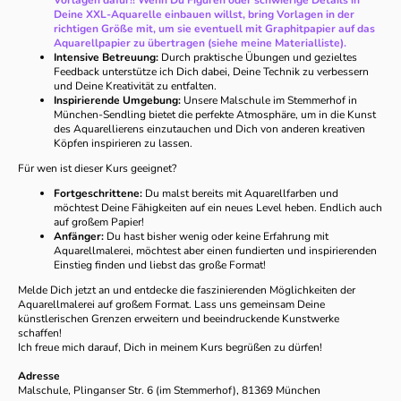
Deine XXL-Aquarelle einbauen willst, bring Vorlagen in der
richtigen Größe mit, um sie eventuell mit Graphitpapier auf das
Aquarellpapier zu übertragen (siehe meine Materialliste).
Intensive Betreuung:
Durch praktische Übungen und gezieltes
Feedback unterstütze ich Dich dabei, Deine Technik zu verbessern
und Deine Kreativität zu entfalten.
Inspirierende Umgebung:
Unsere Malschule im Stemmerhof in
München-Sendling bietet die perfekte Atmosphäre, um in die Kunst
des Aquarellierens einzutauchen und Dich von anderen kreativen
Köpfen inspirieren zu lassen.
Für wen ist dieser Kurs geeignet?
Fortgeschrittene:
Du malst bereits mit Aquarellfarben und
möchtest Deine Fähigkeiten auf ein neues Level heben. Endlich auch
auf großem Papier!
Anfänger:
Du hast bisher wenig oder keine Erfahrung mit
Aquarellmalerei, möchtest aber einen fundierten und inspirierenden
Einstieg finden und liebst das große Format!
Melde Dich jetzt an und entdecke die faszinierenden Möglichkeiten der
Aquarellmalerei auf großem Format. Lass uns gemeinsam Deine
künstlerischen Grenzen erweitern und beeindruckende Kunstwerke
schaffen!
Ich freue mich darauf, Dich in meinem Kurs begrüßen zu dürfen!
Adresse
Malschule, Plinganser Str. 6 (im Stemmerhof), 81369 München