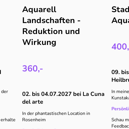
Aquarell
Stad
Landschaften -
Aqua
Reduktion und
Wirkung
400,
360,-
d
09. bi
Heilb
 der
In meine
02. bis 04.07.2027 bei La Cuna
Kunstak
del arte
Persönli
In der phantastischen Location in
 erhalte
Rosenheim
Schau mi
Feedbac