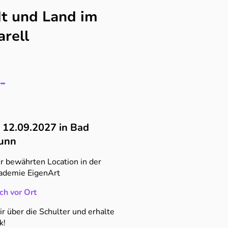
t und Land im
rell
-
s 12.09.2027 in Bad
runn
r bewährten Location in der
ademie EigenArt
ch vor Ort
r über die Schulter und erhalte
k!