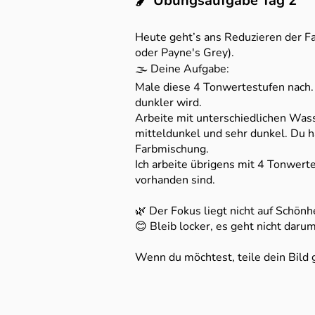
🖌️ Übungsaufgabe Tag 2
Heute geht’s ans Reduzieren der F
oder Payne's Grey).
🌫️ Deine Aufgabe:
Male diese 4 Tonwertestufen nach. 
dunkler wird.
Arbeite mit unterschiedlichen W
mitteldunkel und sehr dunkel. Du ha
Farbmischung.
Ich arbeite übrigens mit 4 Tonwerte
vorhanden sind.
🌿 Der Fokus liegt nicht auf Schön
😊 Bleib locker, es geht nicht daru
Wenn du möchtest, teile dein Bild g