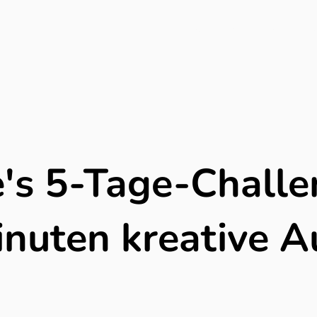
Male mit mir
Blog
Aqu
's 5-Tage-Challe
nuten kreative A