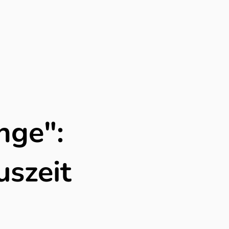
arelle
Kontakt
Einloggen
nge":
uszeit